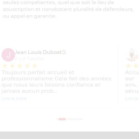
seules compétentes, quel que soit le lieu de
souscription et nonobstant pluralité de défendeurs,
ou appel en garantie.
Jean Louis Dubost
il y a 1 jour(s)
★★★★★
★
Toujours parfait accueil et
Accu
professionnalisme Cela fait des années
sont 
que nous leurs faisons confiance et
amen
jamais aucun prob…
sécu
Lire la suite
Lire la