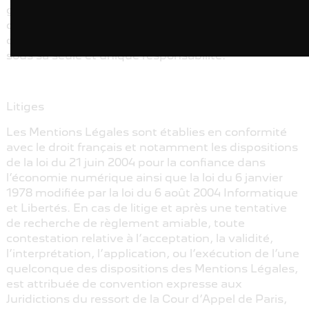
garantie, explicite ou implicite, de validité,
d’exhaustivité ou d’actualité. En conséquence de
quoi, le visiteur reconnaît utiliser ces informations
sous sa seule et unique responsabilité.
Litiges
Les Mentions Légales sont établies en conformité
avec le droit français et notamment les dispositions
de la loi du 21 juin 2004 pour la confiance dans
l’économie numérique ainsi que la loi du 6 janvier
1978 modifiée par la loi du 6 août 2004 Informatique
et Libertés. En cas de litige et après une tentative
de recherche de règlement amiable, toute
contestation relative à l’acceptation, la validité,
l’interprétation, l’application, ou l’exécution de l’une
quelconque des dispositions des Mentions Légales,
est attribuée de convention expresse aux
Juridictions du ressort de la Cour d’Appel de Paris,