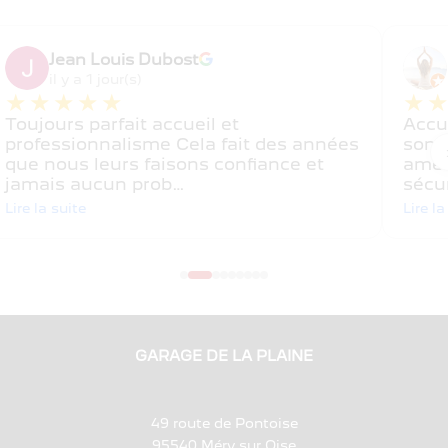
Jean Louis Dubost
il y a 1 jour(s)
★★★★★
★
Toujours parfait accueil et
Accu
professionnalisme Cela fait des années
sont 
que nous leurs faisons confiance et
amen
jamais aucun prob…
sécu
Lire la suite
Lire la
GARAGE DE LA PLAINE
49 route de Pontoise
95540 Méry sur Oise