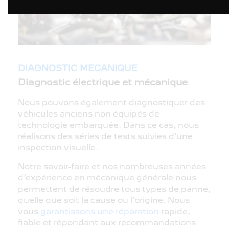
DIAGNOSTIC MECANIQUE
Diagnostic électrique et mécanique
Nous pouvons également diagnostiquer des
véhicules anciens non équipés de
technologie embarquée. Dans ce cas, nous
réalisons des séries de tests suivies d’une
inspection visuelle.
Notre savoir-faire et nos nombreuses années
d’expérience en mécanique générale nous
permettent de résoudre tous types de panne,
quelle que soit la cause ou l’origine. Nous
vous
garantissons une réparation
rapide,
fiable et répondant aux recommandations