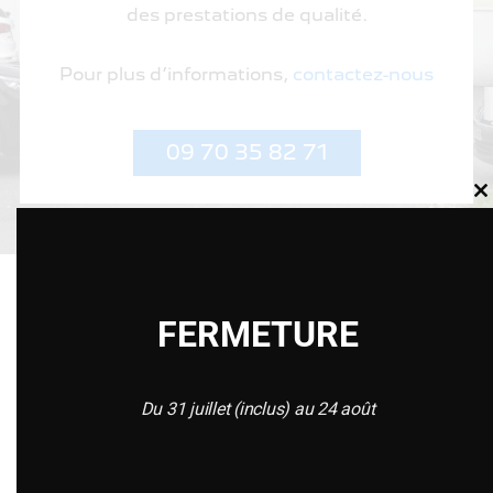
des prestations de qualité.
Pour plus d’informations,
contactez-nous
09 70 35 82 71
C
th
m
FERMETURE
Du 31 juillet (inclus) au 24 août